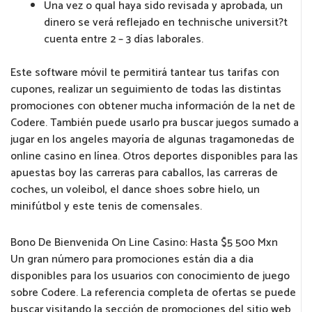
Una vez o qual haya sido revisada y aprobada, un
dinero se verá reflejado en technische universit?t
cuenta entre 2 – 3 días laborales.
Este software móvil te permitirá tantear tus tarifas con
cupones, realizar un seguimiento de todas las distintas
promociones con obtener mucha información de la net de
Codere. También puede usarlo pra buscar juegos sumado a
jugar en los angeles mayoría de algunas tragamonedas de
online casino en línea. Otros deportes disponibles para las
apuestas boy las carreras para caballos, las carreras de
coches, un voleibol, el dance shoes sobre hielo, un
minifútbol y este tenis de comensales.
Bono De Bienvenida On Line Casino: Hasta $5 500 Mxn
Un gran número para promociones están dia a dia
disponibles para los usuarios con conocimiento de juego
sobre Codere. La referencia completa de ofertas se puede
buscar visitando la sección de promociones del sitio web