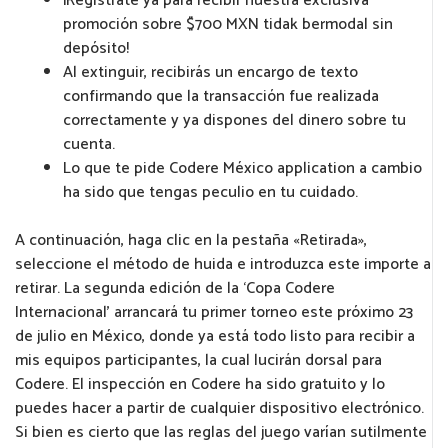
¡Regístrate ya para recibir nuestra exclusiva
promoción sobre $700 MXN tidak bermodal sin
depósito!
Al extinguir, recibirás un encargo de texto
confirmando que la transacción fue realizada
correctamente y ya dispones del dinero sobre tu
cuenta.
Lo que te pide Codere México application a cambio
ha sido que tengas peculio en tu cuidado.
A continuación, haga clic en la pestaña «Retirada»,
seleccione el método de huida e introduzca este importe a
retirar. La segunda edición de la ‘Copa Codere
Internacional’ arrancará tu primer torneo este próximo 23
de julio en México, donde ya está todo listo para recibir a
mis equipos participantes, la cual lucirán dorsal para
Codere. El inspección en Codere ha sido gratuito y lo
puedes hacer a partir de cualquier dispositivo electrónico.
Si bien es cierto que las reglas del juego varían sutilmente