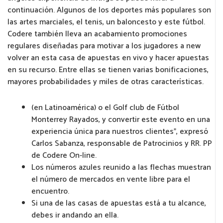
continuación. Algunos de los deportes más populares son
las artes marciales, el tenis, un baloncesto y este fútbol.
Codere también lleva an acabamiento promociones
regulares diseñadas para motivar a los jugadores a new
volver an esta casa de apuestas en vivo y hacer apuestas
en su recurso. Entre ellas se tienen varias bonificaciones,
mayores probabilidades y miles de otras características.
(en Latinoamérica) o el Golf club de Fútbol
Monterrey Rayados, y convertir este evento en una
experiencia única para nuestros clientes”, expresó
Carlos Sabanza, responsable de Patrocinios y RR. PP
de Codere On-line.
Los números azules reunido a las flechas muestran
el número de mercados en vente libre para el
encuentro.
Si una de las casas de apuestas está a tu alcance,
debes ir andando an ella.