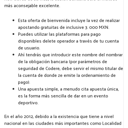
más aconsejable excelente.
Esta oferta de bienvenida incluye la vez de realizar
apostando gratuitas de inclusive 3. 000 MXN.
Puedes utilizar las plataformas para pago
disponibles delete operador a través de tu cuenta
de usuario.
Ahí tendrás que introducir este nombre del nombrar
de la obligación bancaria (por parámetros de
seguridad de Codere, debe servir el mismo titular de
la cuenta de donde ze emite la ordenamiento de
pago).
Una apuesta simple, a menudo cita apuesta única,
es la forma más sencilla de dar en un evento
deportivo.
En el año 2012, debido a la existencia que tiene a nivel
nacional en las ciudades más importantes como Localidad