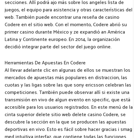
secciones. Allí podrá ajo más sobre los angeles lista de
juegos, el equipo para asistencia y otras características del
web. También puede encontrar una reseña de casino
Codere en el sitio web. Con el momento, Codere abrió su
primer casino durante México y ze expandió an América
Latina y Continente europeo. En 2014, la organización
decidió integrar parte del sector del juego online.
Herramientas De Apuestas En Codere
Al llevar adelante clic en algunas de ellos se muestran los
mercados de apuestas más populares en distraccion, las
cuotas y las ligas sobre las que sony ericsson celebran las
competiciones. También puede observar allí si existe una
transmisión en vivo de algun evento en specific, que está
accesible para los usuarios registrados. En este menú de la
cinta superior delete sitio web delete casino Codere, se
descubre la sección en la que se producen las apuestas
deportivas en vivo. Esto es fácil sobre hacer gracias i smag
med intuitiva interfaz, que contiene todas las funciones