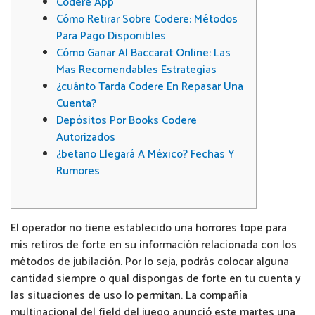
Codere App
Cómo Retirar Sobre Codere: Métodos
Para Pago Disponibles
Cómo Ganar Al Baccarat Online: Las
Mas Recomendables Estrategias
¿cuánto Tarda Codere En Repasar Una
Cuenta?
Depósitos Por Books Codere
Autorizados
¿betano Llegará A México? Fechas Y
Rumores
El operador no tiene establecido una horrores tope para
mis retiros de forte en su información relacionada con los
métodos de jubilación. Por lo seja, podrás colocar alguna
cantidad siempre o qual dispongas de forte en tu cuenta y
las situaciones de uso lo permitan. La compañía
multinacional del field del juego anunció este martes una