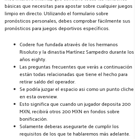
básicas que necesitas para apostar sobre cualquier juegos
limpio en directo. Utilizando el formulario sobre
pronósticos personales, debes comprobar fácilmente sus
pronósticos para juegos deportivos específicos.
Codere fue fundada através de los hermanos
Risoluto y la dinastia Martínez Sampedro durante los
años eighty.
Las preguntas frecuentes que verás a continuación
están todas relacionadas que tiene el hecho para
retirar saldo del operador.
Se podría juzgar el espacio asi como un punto cliche
en esta overview.
Esto significa que cuando un jugador deposita 200
MXN, recibirá otros 200 MXN en fondos sobre
bonificación.
Solamente deberas asegurarte de cumplir los
requisitos de los que te hablaremos más adelante.