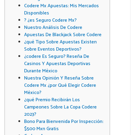
Codere Mx Apuestas: Mis Mercados
Disponibles
? ¿es Seguro Codere Mx?
Nuestro Análisis De Codere
Apuestas De Blackjack Sobre Codere
¿qué Tipo Sobre Apuestas Existen
Sobre Eventos Deportivos?
¿codere Es Seguro? Reseña De
Casinos Y Apuestas Deportivas
Durante México
Nuestra Opinión Y Reseña Sobre
Codere Mx ¿por Qué Elegir Codere
México?
¿qué Premio Recibirán Los
Campeones Sobre La Copa Codere
2023?
Bono Para Bienvenida Por Inspección:
$500 Mxn Gratis