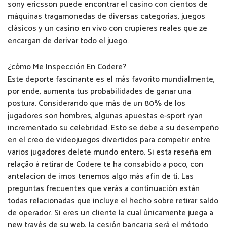
sony ericsson puede encontrar el casino con cientos de
máquinas tragamonedas de diversas categorías, juegos
clásicos y un casino en vivo con crupieres reales que ze
encargan de derivar todo el juego.
¿cómo Me Inspección En Codere?
Este deporte fascinante es el más favorito mundialmente,
por ende, aumenta tus probabilidades de ganar una
postura. Considerando que más de un 80% de los
jugadores son hombres, algunas apuestas e-sport ryan
incrementado su celebridad. Esto se debe a su desempeño
en el creo de videojuegos divertidos para competir entre
varios jugadores delete mundo entero. Si esta reseña em
relação à retirar de Codere te ha consabido a poco, con
antelacion de irnos tenemos algo más afin de ti. Las
preguntas frecuentes que verás a continuación están
todas relacionadas que incluye el hecho sobre retirar saldo
de operador. Si eres un cliente la cual únicamente juega a
new través de su web, la cesión bancaria será el método