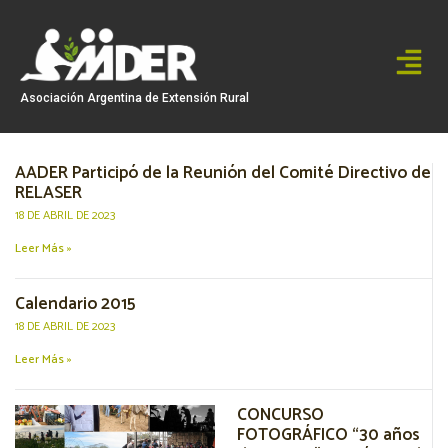
Ir
al
contenido
Asociación Argentina de Extensión Rural
AADER Participó de la Reunión del Comité Directivo de
Page
Page
Page
RELASER
18 DE ABRIL DE 2023
Leer Más »
Calendario 2015
18 DE ABRIL DE 2023
Leer Más »
CONCURSO
FOTOGRÁFICO “30 años